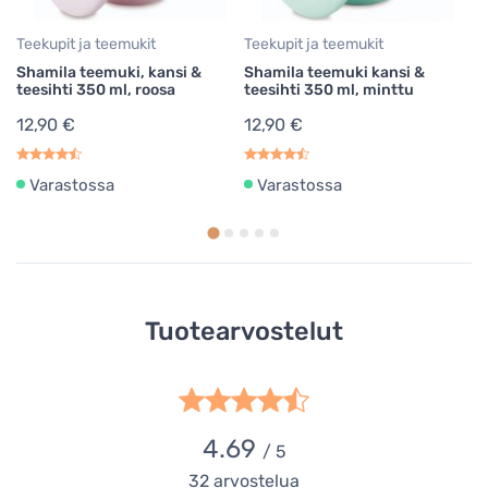
Teekupit ja teemukit
Teekupit ja teemukit
Te
Shamila teemuki, kansi &
Shamila teemuki kansi &
Sh
teesihti 350 ml, roosa
teesihti 350 ml, minttu
te
12,90 €
12,90 €
1
Varastossa
Varastossa
Tuotearvostelut
4.69
/ 5
32
arvostelua