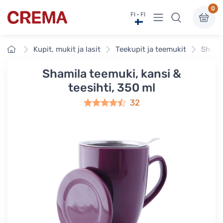
0
Näytä valikko
FI · FI
Crema
Etusivu
Kupit, mukit ja lasit
Teekupit ja teemukit
Shamil
Shamila teemuki, kansi &
teesihti, 350 ml
32