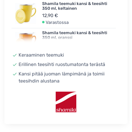
Shamila teemuki kansi & teesihti
350 ml, keltainen
12,90 €
Varastossa
Shamila teemuki kansi & teesihti
350 ml, oranssi
12,90 €
Varastossa
Keraaminen teemuki
Shamila teemuki kansi & teesihti
Erillinen teesihti ruostumatonta terästä
350 ml, minttu
Kansi pitää juoman lämpimänä ja toimii
12,90 €
teesihdin alustana
Varastossa
Shamila teemuki, kansi & teesihti
350 ml, roosa
12,90 €
Varastossa