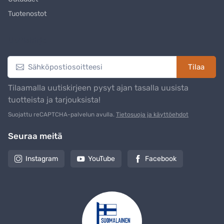
Tuotenostot
Uutiskirje
Tilaa
Tilaamalla uutiskirjeen pysyt ajan tasalla uusista
tuotteista ja tarjouksista!
Suojattu reCAPTCHA-palvelun avulla.
Tietosuoja ja käyttöehdot
Seuraa meitä
Instagram
YouTube
Facebook