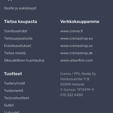
Osoite ja aukioloajat
Tietoa kaupasta
Verkkokauppamme
Toimitusehdot
www.crema.fi
Tietosuojaseloste
www.cremashop.eu
Evästeasetukset
www.cremashop.se
Tietoa meistä
www.cremashop.dk
Oikeudellinen huomautus
www.urbanfinn.com
Tuotteet
Crema / PPL Media Oy
Hankasuontie 11 B
Tuoteryhmät
00390 Helsinki
Y-tunnus: 1972419-9
Tuotemerkit
010 322 4480
Tarjoustuotteet
Outlet
Uutuudet