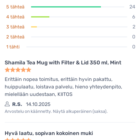
24
5 tähteä
6
4 tähteä
2
3 tähteä
0
2 tähteä
0
1 tähti
Shamila Tea Mug with Filter & Lid 350 ml, Mint
Erittäin nopea toimitus, erittäin hyvin pakattu,
huippulaatu, loistava palvelu, hieno yhteydenpito,
mielellään uudestaan, KIITOS
R.S.
14.10.2025
Arvostelu on käännetty. Näytä alkuperäinen (saksa).
Hyvä laatu, sopivan kokoinen muki