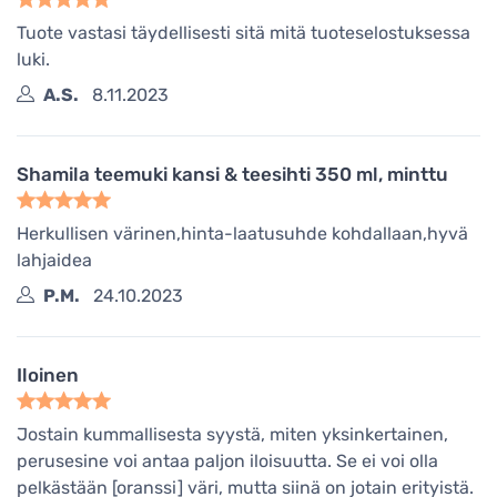
Tuote vastasi täydellisesti sitä mitä tuoteselostuksessa
luki.
A.S.
8.11.2023
Shamila teemuki kansi & teesihti 350 ml, minttu
Herkullisen värinen,hinta-laatusuhde kohdallaan,hyvä
lahjaidea
P.M.
24.10.2023
Iloinen
Jostain kummallisesta syystä, miten yksinkertainen,
perusesine voi antaa paljon iloisuutta. Se ei voi olla
pelkästään [oranssi] väri, mutta siinä on jotain erityistä.