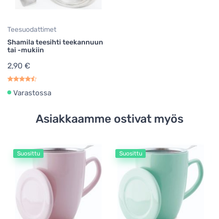
Teesuodattimet
Shamila teesihti teekannuun
tai -mukiin
2,90 €
Varastossa
Asiakkaamme ostivat myös
Suosittu
Suosittu