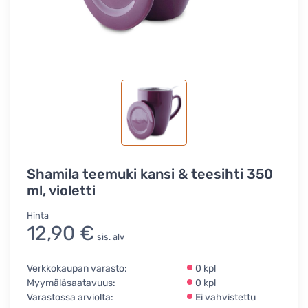
Shamila teemuki kansi & teesihti 350
ml, violetti
Hinta
12,90 €
sis. alv
Verkkokaupan varasto:
0 kpl
Myymäläsaatavuus:
0 kpl
Varastossa arviolta:
Ei vahvistettu