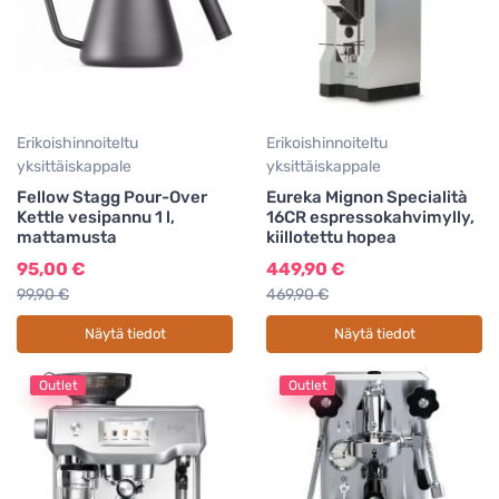
Erikoishinnoiteltu
Erikoishinnoiteltu
yksittäiskappale
yksittäiskappale
Fellow Stagg Pour-Over
Eureka Mignon Specialità
Kettle vesipannu 1 l,
16CR espressokahvimylly,
mattamusta
kiillotettu hopea
95,00 €
449,90 €
99,90 €
469,90 €
Näytä tiedot
Näytä tiedot
Outlet
Outlet