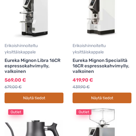
Erikoishinnoiteltu
Erikoishinnoiteltu
yksittäiskappale
yksittäiskappale
Eureka Mignon Libra 16CR
Eureka Mignon Specialità
espressokahvimylly,
16CR espressokahvimylly,
valkoinen
valkoinen
569,00 €
419,90 €
679,00 €
439,90 €
Näytä tiedot
Näytä tiedot
Outlet
Outlet