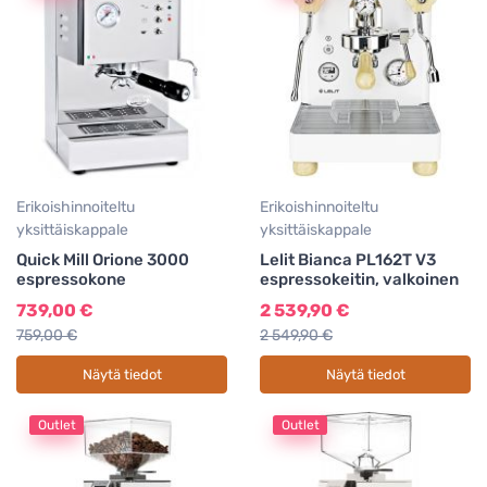
Erikoishinnoiteltu
Erikoishinnoiteltu
yksittäiskappale
yksittäiskappale
Quick Mill Orione 3000
Lelit Bianca PL162T V3
espressokone
espressokeitin, valkoinen
739,00 €
2 539,90 €
759,00 €
2 549,90 €
Näytä tiedot
Näytä tiedot
Outlet
Outlet