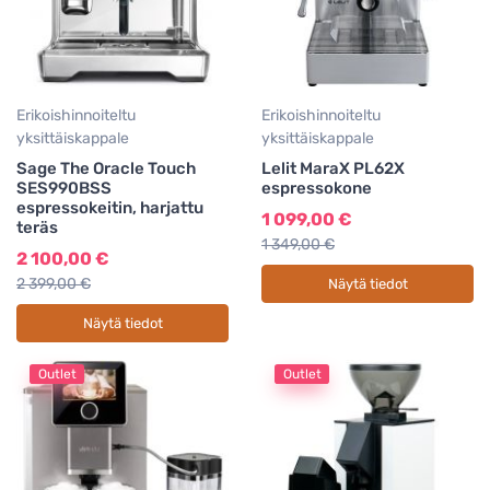
Erikoishinnoiteltu
Erikoishinnoiteltu
yksittäiskappale
yksittäiskappale
Sage The Oracle Touch
Lelit MaraX PL62X
SES990BSS
espressokone
espressokeitin, harjattu
1 099,00 €
teräs
1 349,00 €
2 100,00 €
2 399,00 €
Näytä tiedot
Näytä tiedot
Outlet
Outlet