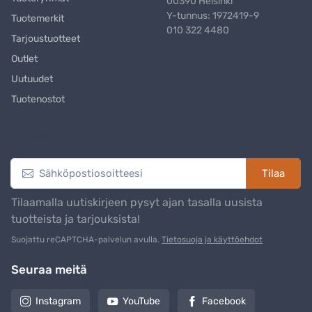
00390 Helsinki
Y-tunnus: 1972419-9
Tuotemerkit
010 322 4480
Tarjoustuotteet
Outlet
Uutuudet
Tuotenostot
Uutiskirje
Tilaa
Tilaamalla uutiskirjeen pysyt ajan tasalla uusista
tuotteista ja tarjouksista!
Suojattu reCAPTCHA-palvelun avulla.
Tietosuoja ja käyttöehdot
Seuraa meitä
Instagram
YouTube
Facebook