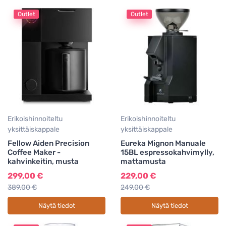
Outlet
Outlet
Erikoishinnoiteltu
Erikoishinnoiteltu
yksittäiskappale
yksittäiskappale
Fellow Aiden Precision
Eureka Mignon Manuale
Coffee Maker -
15BL espressokahvimylly,
kahvinkeitin, musta
mattamusta
299,00 €
229,00 €
389,00 €
249,00 €
Näytä tiedot
Näytä tiedot