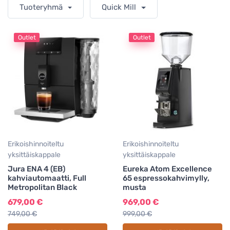
Tuoteryhmä
Quick Mill
Outlet
Outlet
Erikoishinnoiteltu
Erikoishinnoiteltu
yksittäiskappale
yksittäiskappale
Jura ENA 4 (EB)
Eureka Atom Excellence
kahviautomaatti, Full
65 espressokahvimylly,
Metropolitan Black
musta
679,00 €
969,00 €
749,00 €
999,00 €