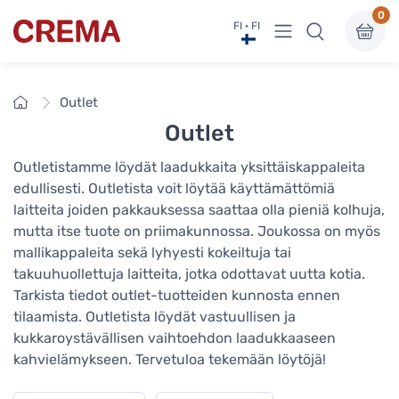
0
Näytä valikko
FI · FI
Crema
Etusivu
Outlet
Outlet
Outletistamme löydät laadukkaita yksittäiskappaleita
edullisesti. Outletista voit löytää käyttämättömiä
laitteita joiden pakkauksessa saattaa olla pieniä kolhuja,
mutta itse tuote on priimakunnossa. Joukossa on myös
mallikappaleita sekä lyhyesti kokeiltuja tai
takuuhuollettuja laitteita, jotka odottavat uutta kotia.
Tarkista tiedot outlet-tuotteiden kunnosta ennen
tilaamista. Outletista löydät vastuullisen ja
kukkaroystävällisen vaihtoehdon laadukkaaseen
kahvielämykseen. Tervetuloa tekemään löytöjä!