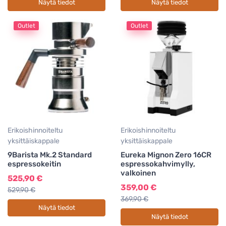
Näytä tiedot
Näytä tiedot
Outlet
Outlet
Erikoishinnoiteltu
Erikoishinnoiteltu
yksittäiskappale
yksittäiskappale
9Barista Mk.2 Standard
Eureka Mignon Zero 16CR
espressokeitin
espressokahvimylly,
valkoinen
525,90 €
359,00 €
529,90 €
369,90 €
Näytä tiedot
Näytä tiedot