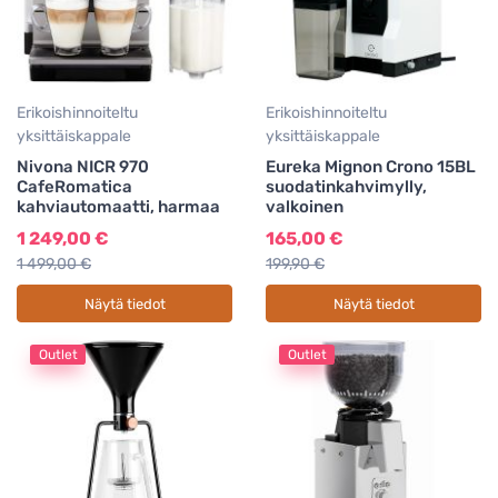
Erikoishinnoiteltu
Erikoishinnoiteltu
yksittäiskappale
yksittäiskappale
Nivona NICR 970
Eureka Mignon Crono 15BL
CafeRomatica
suodatinkahvimylly,
kahviautomaatti, harmaa
valkoinen
1 249,00 €
165,00 €
1 499,00 €
199,90 €
Näytä tiedot
Näytä tiedot
Outlet
Outlet