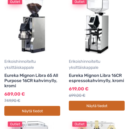
Outlet
Outlet
Erikoishinnoiteltu
Erikoishinnoiteltu
yksittäiskappale
yksittäiskappale
Eureka Mignon Libra 65 All
Eureka Mignon Libra 16CR
Purpose 16CR kahvimylly,
espressokahvimylly, kromi
kromi
619,00 €
689,00 €
699,00 €
749,90 €
Näytä tiedot
Näytä tiedot
Outlet
Outlet