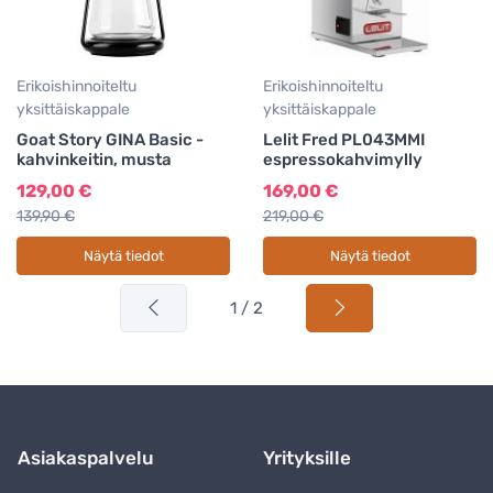
Erikoishinnoiteltu
Erikoishinnoiteltu
yksittäiskappale
yksittäiskappale
Goat Story GINA Basic -
Lelit Fred PL043MMI
kahvinkeitin, musta
espressokahvimylly
129,00 €
169,00 €
139,90 €
219,00 €
Näytä tiedot
Näytä tiedot
1 / 2
Asiakaspalvelu
Yrityksille