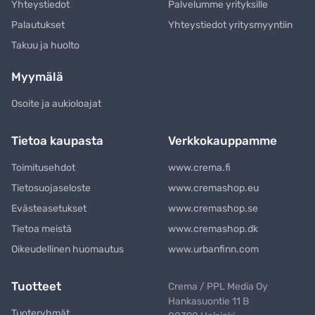
Yhteystiedot
Palvelumme yrityksille
Palautukset
Yhteystiedot yritysmyyntiin
Takuu ja huolto
Myymälä
Osoite ja aukioloajat
Tietoa kaupasta
Verkkokauppamme
Toimitusehdot
www.crema.fi
Tietosuojaseloste
www.cremashop.eu
Evästeasetukset
www.cremashop.se
Tietoa meistä
www.cremashop.dk
Oikeudellinen huomautus
www.urbanfinn.com
Tuotteet
Crema / PPL Media Oy
Hankasuontie 11 B
Tuoteryhmät