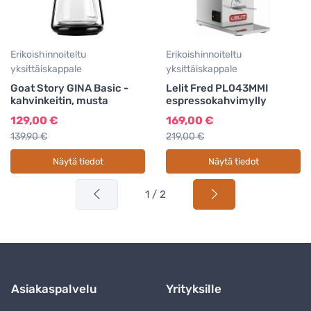
Erikoishinnoiteltu
Erikoishinnoiteltu
yksittäiskappale
yksittäiskappale
Goat Story GINA Basic -
Lelit Fred PL043MMI
kahvinkeitin, musta
espressokahvimylly
129,00 €
169,00 €
139,90 €
219,00 €
Näytä tiedot
Näytä tiedot
1 / 2
Asiakaspalvelu
Yrityksille