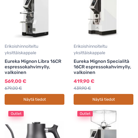
Erikoishinnoiteltu
Erikoishinnoiteltu
yksittäiskappale
yksittäiskappale
Eureka Mignon Libra 16CR
Eureka Mignon Specialità
espressokahvimylly,
16CR espressokahvimylly,
valkoinen
valkoinen
569,00 €
419,90 €
679,00 €
439,90 €
Näytä tiedot
Näytä tiedot
Outlet
Outlet