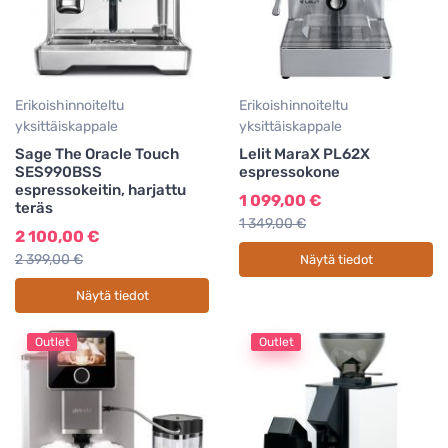
Erikoishinnoiteltu
Erikoishinnoiteltu
yksittäiskappale
yksittäiskappale
Sage The Oracle Touch
Lelit MaraX PL62X
SES990BSS
espressokone
espressokeitin, harjattu
1 099,00 €
teräs
1 349,00 €
2 100,00 €
2 399,00 €
Näytä tiedot
Näytä tiedot
Outlet
Outlet