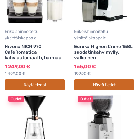
Erikoishinnoiteltu
Erikoishinnoiteltu
yksittäiskappale
yksittäiskappale
Nivona NICR 970
Eureka Mignon Crono 15BL
CafeRomatica
suodatinkahvimylly,
kahviautomaatti, harmaa
valkoinen
1 249,00 €
165,00 €
1 499,00 €
199,90 €
Näytä tiedot
Näytä tiedot
Outlet
Outlet