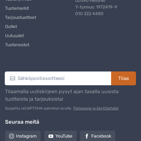
00390 Helsinki
Y-tunnus: 1972419-9
Tuotemerkit
010 322 4480
Tarjoustuotteet
Outlet
Uutuudet
Tuotenostot
Uutiskirje
Tilaa
Tilaamalla uutiskirjeen pysyt ajan tasalla uusista
tuotteista ja tarjouksista!
Suojattu reCAPTCHA-palvelun avulla.
Tietosuoja ja käyttöehdot
Seuraa meitä
Instagram
YouTube
Facebook