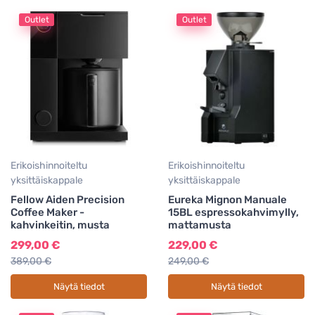
Outlet
Outlet
Erikoishinnoiteltu
Erikoishinnoiteltu
yksittäiskappale
yksittäiskappale
Fellow Aiden Precision
Eureka Mignon Manuale
Coffee Maker -
15BL espressokahvimylly,
kahvinkeitin, musta
mattamusta
299,00 €
229,00 €
389,00 €
249,00 €
Näytä tiedot
Näytä tiedot