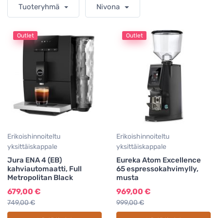
Tuoteryhmä
Nivona
Outlet
Outlet
Erikoishinnoiteltu
Erikoishinnoiteltu
yksittäiskappale
yksittäiskappale
Jura ENA 4 (EB)
Eureka Atom Excellence
kahviautomaatti, Full
65 espressokahvimylly,
Metropolitan Black
musta
679,00 €
969,00 €
749,00 €
999,00 €