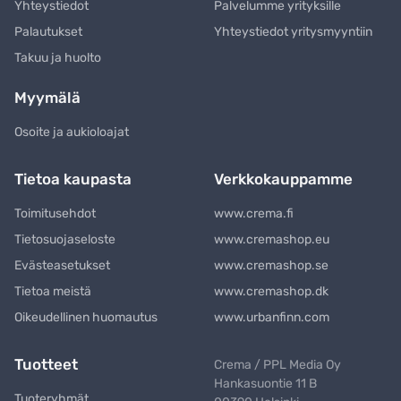
Yhteystiedot
Palvelumme yrityksille
Palautukset
Yhteystiedot yritysmyyntiin
Takuu ja huolto
Myymälä
Osoite ja aukioloajat
Tietoa kaupasta
Verkkokauppamme
Toimitusehdot
www.crema.fi
Tietosuojaseloste
www.cremashop.eu
Evästeasetukset
www.cremashop.se
Tietoa meistä
www.cremashop.dk
Oikeudellinen huomautus
www.urbanfinn.com
Tuotteet
Crema / PPL Media Oy
Hankasuontie 11 B
Tuoteryhmät