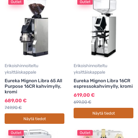
Outlet
Outlet
Erikoishinnoiteltu
Erikoishinnoiteltu
yksittäiskappale
yksittäiskappale
Eureka Mignon Libra 65 All
Eureka Mignon Libra 16CR
Purpose 16CR kahvimylly,
espressokahvimylly, kromi
kromi
619,00 €
689,00 €
699,00 €
749,90 €
Näytä tiedot
Näytä tiedot
Outlet
Outlet