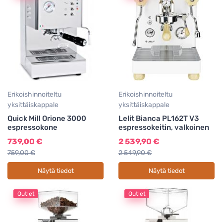
Erikoishinnoiteltu
Erikoishinnoiteltu
yksittäiskappale
yksittäiskappale
Quick Mill Orione 3000
Lelit Bianca PL162T V3
espressokone
espressokeitin, valkoinen
739,00 €
2 539,90 €
759,00 €
2 549,90 €
Näytä tiedot
Näytä tiedot
Outlet
Outlet