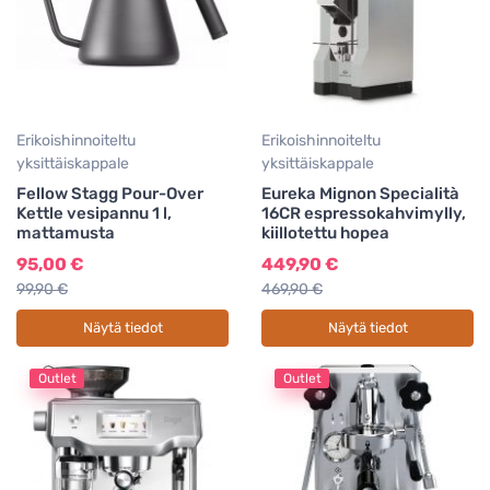
Erikoishinnoiteltu
Erikoishinnoiteltu
yksittäiskappale
yksittäiskappale
Fellow Stagg Pour-Over
Eureka Mignon Specialità
Kettle vesipannu 1 l,
16CR espressokahvimylly,
mattamusta
kiillotettu hopea
95,00 €
449,90 €
99,90 €
469,90 €
Näytä tiedot
Näytä tiedot
Outlet
Outlet