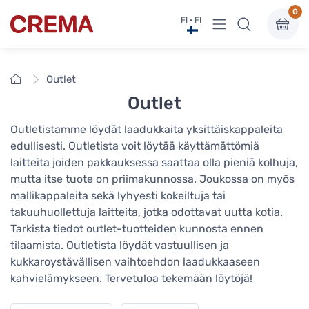
0
Näytä valikko
FI · FI
Crema
Etusivu
Outlet
Outlet
Outletistamme löydät laadukkaita yksittäiskappaleita
edullisesti. Outletista voit löytää käyttämättömiä
laitteita joiden pakkauksessa saattaa olla pieniä kolhuja,
mutta itse tuote on priimakunnossa. Joukossa on myös
mallikappaleita sekä lyhyesti kokeiltuja tai
takuuhuollettuja laitteita, jotka odottavat uutta kotia.
Tarkista tiedot outlet-tuotteiden kunnosta ennen
tilaamista. Outletista löydät vastuullisen ja
kukkaroystävällisen vaihtoehdon laadukkaaseen
kahvielämykseen. Tervetuloa tekemään löytöjä!