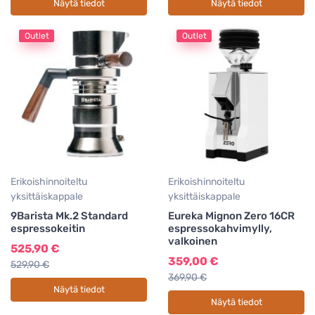
Näytä tiedot
Näytä tiedot
Outlet
Outlet
Erikoishinnoiteltu
Erikoishinnoiteltu
yksittäiskappale
yksittäiskappale
9Barista Mk.2 Standard
Eureka Mignon Zero 16CR
espressokeitin
espressokahvimylly,
valkoinen
525,90 €
359,00 €
529,90 €
369,90 €
Näytä tiedot
Näytä tiedot