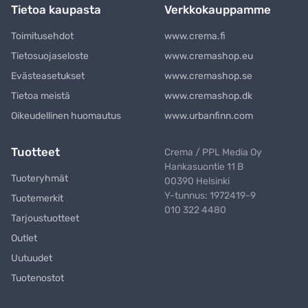
Tietoa kaupasta
Verkkokauppamme
Toimitusehdot
www.crema.fi
Tietosuojaseloste
www.cremashop.eu
Evästeasetukset
www.cremashop.se
Tietoa meistä
www.cremashop.dk
Oikeudellinen huomautus
www.urbanfinn.com
Tuotteet
Crema / PPL Media Oy
Hankasuontie 11 B
Tuoteryhmät
00390 Helsinki
Y-tunnus: 1972419-9
Tuotemerkit
010 322 4480
Tarjoustuotteet
Outlet
Uutuudet
Tuotenostot