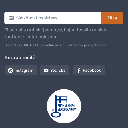
Uutiskirje
Tilaa
Tilaamalla uutiskirjeen pysyt ajan tasalla uusista
tuotteista ja tarjouksista!
Suojattu reCAPTCHA-palvelun avulla.
Tietosuoja ja käyttöehdot
Seuraa meitä
Instagram
YouTube
Facebook