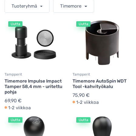
Tuoteryhmä
Timemore
Uutta
Uutta
Tampperit
Tampperit
Timemore Impulse Impact
Timemore AutoSpin WDT
Tamper 58,4 mm - uritettu
Tool -kahvityökalu
pohja
75,90 €
69,90 €
1-2 viikkoa
1-2 viikkoa
Uutta
Uutta