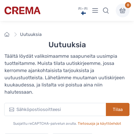
0
Näytä valikko
FI · FI
Crema
Etusivu
Uutuuksia
Uutuuksia
Täältä löydät valikoimaamme saapuneita uusimpia
tuotteitamme. Muista tilata uutiskirjeemme, jossa
kerromme ajankohtaisista tarjouksista ja
uutuustuotteista. Lähetämme muutaman uutiskirjeen
kuukaudessa, ja listalta voi poistua aina niin
halutessaan.
Tilaa
Suojattu reCAPTCHA-palvelun avulla.
Tietosuoja ja käyttöehdot