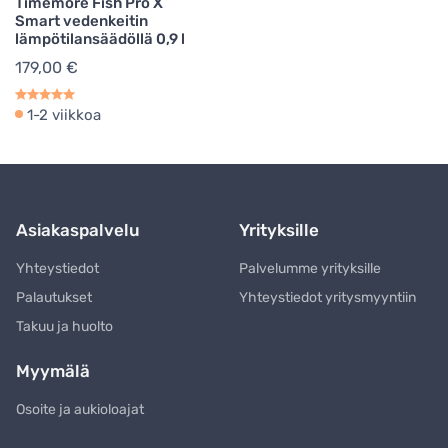
Timemore Fish Pro X
Smart vedenkeitin
lämpötilansäädöllä 0,9 l
179,00 €
1-2 viikkoa
Asiakaspalvelu
Yrityksille
Yhteystiedot
Palvelumme yrityksille
Palautukset
Yhteystiedot yritysmyyntiin
Takuu ja huolto
Myymälä
Osoite ja aukioloajat