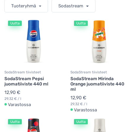
Tuoteryhmä
Sodastream
Uutta
Uutta
SodaStream tiivisteet
SodaStream tiivisteet
SodaStream Pepsi
SodaStream Mirinda
juomatiiviste 440 ml
Orange juomatiiviste 440
ml
12,90 €
12,90 €
29,32 € / l
Varastossa
29,32 € / l
Varastossa
Uutta
Uutta