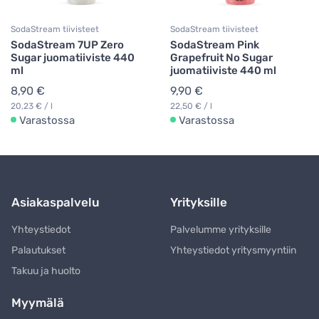
SodaStream tiivisteet
SodaStream tiivisteet
SodaStream 7UP Zero
SodaStream Pink
Sugar juomatiiviste 440
Grapefruit No Sugar
ml
juomatiiviste 440 ml
8,90 €
9,90 €
20,23 € / l
22,50 € / l
Varastossa
Varastossa
Asiakaspalvelu
Yrityksille
Yhteystiedot
Palvelumme yrityksille
Palautukset
Yhteystiedot yritysmyyntiin
Takuu ja huolto
Myymälä