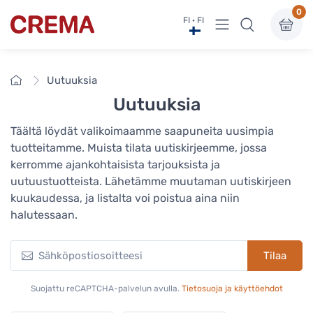
0
Näytä valikko
FI · FI
Crema
Etusivu
Uutuuksia
Uutuuksia
Täältä löydät valikoimaamme saapuneita uusimpia
tuotteitamme. Muista tilata uutiskirjeemme, jossa
kerromme ajankohtaisista tarjouksista ja
uutuustuotteista. Lähetämme muutaman uutiskirjeen
kuukaudessa, ja listalta voi poistua aina niin
halutessaan.
Tilaa
Suojattu reCAPTCHA-palvelun avulla.
Tietosuoja ja käyttöehdot