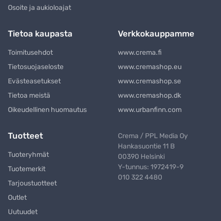
Osoite ja aukioloajat
Tietoa kaupasta
Verkkokauppamme
Toimitusehdot
www.crema.fi
Tietosuojaseloste
www.cremashop.eu
Evästeasetukset
www.cremashop.se
Tietoa meistä
www.cremashop.dk
Oikeudellinen huomautus
www.urbanfinn.com
Tuotteet
Crema / PPL Media Oy
Hankasuontie 11 B
Tuoteryhmät
00390 Helsinki
Y-tunnus: 1972419-9
Tuotemerkit
010 322 4480
Tarjoustuotteet
Outlet
Uutuudet