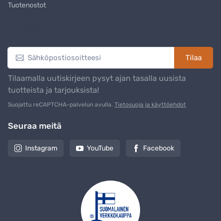
Tuotenostot
Uutiskirje
Tilaa
Tilaamalla uutiskirjeen pysyt ajan tasalla uusista
tuotteista ja tarjouksista!
Suojattu reCAPTCHA-palvelun avulla.
Tietosuoja ja käyttöehdot
Seuraa meitä
Instagram
YouTube
Facebook