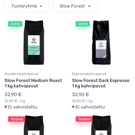
Tuoteryhmä
Slow Forest
Uutta
Uutta
Suodatinkahvipavut
Espressokahvipavut
Slow Forest Medium Roast
Slow Forest Dark Espresso
1 kg kahvipavut
1 kg kahvipavut
32,90 €
32,90 €
32,90 € / kg
32,90 € / kg
Ei vahvistettu
Ei vahvistettu
Tarjous
Tarjous