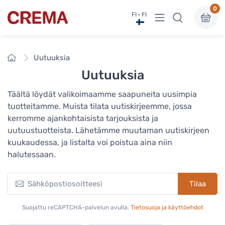
0
Näytä valikko
FI · FI
Crema
Etusivu
Uutuuksia
Uutuuksia
Täältä löydät valikoimaamme saapuneita uusimpia
tuotteitamme. Muista tilata uutiskirjeemme, jossa
kerromme ajankohtaisista tarjouksista ja
uutuustuotteista. Lähetämme muutaman uutiskirjeen
kuukaudessa, ja listalta voi poistua aina niin
halutessaan.
Tilaa
Suojattu reCAPTCHA-palvelun avulla.
Tietosuoja ja käyttöehdot