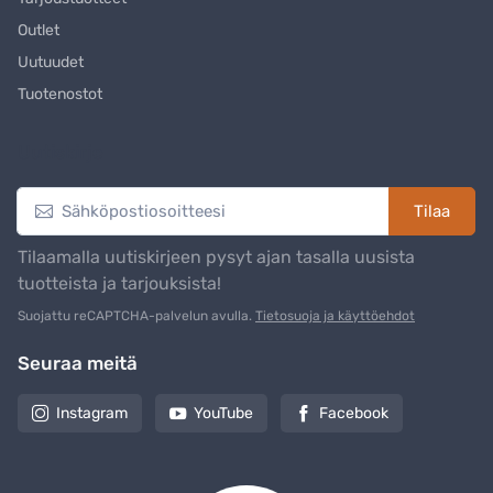
Outlet
Uutuudet
Tuotenostot
Uutiskirje
Tilaa
Tilaamalla uutiskirjeen pysyt ajan tasalla uusista
tuotteista ja tarjouksista!
Suojattu reCAPTCHA-palvelun avulla.
Tietosuoja ja käyttöehdot
Seuraa meitä
Instagram
YouTube
Facebook