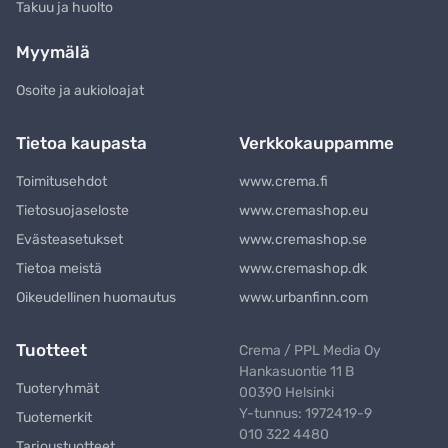
Takuu ja huolto
Myymälä
Osoite ja aukioloajat
Tietoa kaupasta
Verkkokauppamme
Toimitusehdot
www.crema.fi
Tietosuojaseloste
www.cremashop.eu
Evästeasetukset
www.cremashop.se
Tietoa meistä
www.cremashop.dk
Oikeudellinen huomautus
www.urbanfinn.com
Tuotteet
Crema / PPL Media Oy
Hankasuontie 11 B
Tuoteryhmät
00390 Helsinki
Y-tunnus: 1972419-9
Tuotemerkit
010 322 4480
Tarjoustuotteet