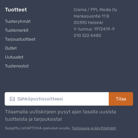
Tuotteet
Crema / PPL Media Oy
Hankasuontie 11 B
Tuoteryhmät
00390 Helsinki
Y-tunnus: 1972419-9
Tuotemerkit
010 322 4480
Tarjoustuotteet
Outlet
Uutuudet
Tuotenostot
Uutiskirje
Tilaa
Tilaamalla uutiskirjeen pysyt ajan tasalla uusista
tuotteista ja tarjouksista!
Suojattu reCAPTCHA-palvelun avulla.
Tietosuoja ja käyttöehdot