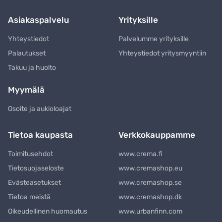
Asiakaspalvelu
Yrityksille
Yhteystiedot
Palvelumme yrityksille
Palautukset
Yhteystiedot yritysmyyntiin
Takuu ja huolto
Myymälä
Osoite ja aukioloajat
Tietoa kaupasta
Verkkokauppamme
Toimitusehdot
www.crema.fi
Tietosuojaseloste
www.cremashop.eu
Evästeasetukset
www.cremashop.se
Tietoa meistä
www.cremashop.dk
Oikeudellinen huomautus
www.urbanfinn.com