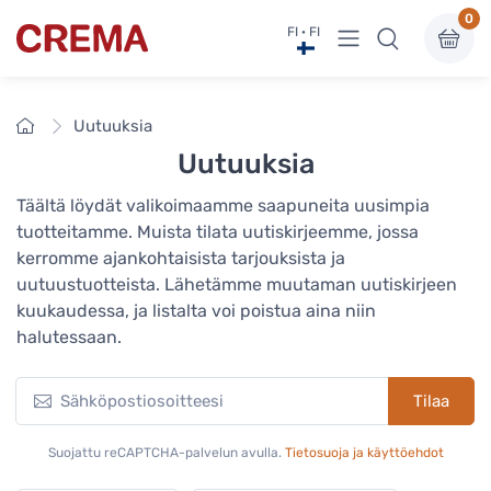
0
Näytä valikko
FI · FI
Crema
Etusivu
Uutuuksia
Uutuuksia
Täältä löydät valikoimaamme saapuneita uusimpia
tuotteitamme. Muista tilata uutiskirjeemme, jossa
kerromme ajankohtaisista tarjouksista ja
uutuustuotteista. Lähetämme muutaman uutiskirjeen
kuukaudessa, ja listalta voi poistua aina niin
halutessaan.
Tilaa
Suojattu reCAPTCHA-palvelun avulla.
Tietosuoja ja käyttöehdot