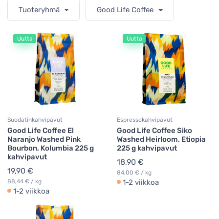
Tuoteryhmä
Good Life Coffee
Uutta
Uutta
Suodatinkahvipavut
Espressokahvipavut
Good Life Coffee El
Good Life Coffee Siko
Naranjo Washed Pink
Washed Heirloom, Etiopia
Bourbon, Kolumbia 225 g
225 g kahvipavut
kahvipavut
18,90 €
19,90 €
84,00 € / kg
88,44 € / kg
1-2 viikkoa
1-2 viikkoa