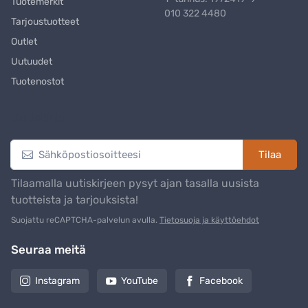
Tuotemerkit
010 322 4480
Tarjoustuotteet
Outlet
Uutuudet
Tuotenostot
Uutiskirje
Tilaa
Tilaamalla uutiskirjeen pysyt ajan tasalla uusista
tuotteista ja tarjouksista!
Suojattu reCAPTCHA-palvelun avulla.
Tietosuoja ja käyttöehdot
Seuraa meitä
Instagram
YouTube
Facebook