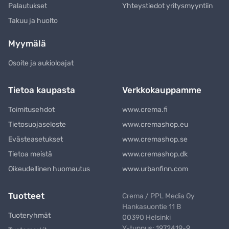
Palautukset
Yhteystiedot yritysmyyntiin
Takuu ja huolto
Myymälä
Osoite ja aukioloajat
Tietoa kaupasta
Verkkokauppamme
Toimitusehdot
www.crema.fi
Tietosuojaseloste
www.cremashop.eu
Evästeasetukset
www.cremashop.se
Tietoa meistä
www.cremashop.dk
Oikeudellinen huomautus
www.urbanfinn.com
Tuotteet
Crema / PPL Media Oy
Hankasuontie 11 B
Tuoteryhmät
00390 Helsinki
Y-tunnus: 1972419-9