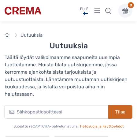
0
Näytä valikko
FI · FI
Crema
Etusivu
Uutuuksia
Uutuuksia
Täältä löydät valikoimaamme saapuneita uusimpia
tuotteitamme. Muista tilata uutiskirjeemme, jossa
kerromme ajankohtaisista tarjouksista ja
uutuustuotteista. Lähetämme muutaman uutiskirjeen
kuukaudessa, ja listalta voi poistua aina niin
halutessaan.
Tilaa
Suojattu reCAPTCHA-palvelun avulla.
Tietosuoja ja käyttöehdot