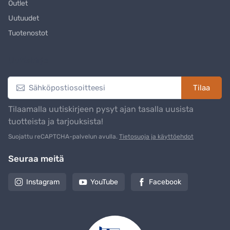
Outlet
Uutuudet
Tuotenostot
Uutiskirje
Tilaa
Tilaamalla uutiskirjeen pysyt ajan tasalla uusista
tuotteista ja tarjouksista!
Suojattu reCAPTCHA-palvelun avulla.
Tietosuoja ja käyttöehdot
Seuraa meitä
Instagram
YouTube
Facebook