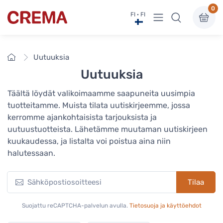
0
Näytä valikko
FI · FI
Crema
Etusivu
Uutuuksia
Uutuuksia
Täältä löydät valikoimaamme saapuneita uusimpia
tuotteitamme. Muista tilata uutiskirjeemme, jossa
kerromme ajankohtaisista tarjouksista ja
uutuustuotteista. Lähetämme muutaman uutiskirjeen
kuukaudessa, ja listalta voi poistua aina niin
halutessaan.
Tilaa
Suojattu reCAPTCHA-palvelun avulla.
Tietosuoja ja käyttöehdot