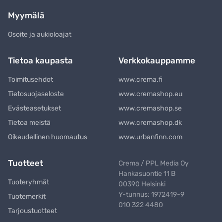
Myymälä
Osoite ja aukioloajat
Tietoa kaupasta
Verkkokauppamme
Toimitusehdot
www.crema.fi
Tietosuojaseloste
www.cremashop.eu
Evästeasetukset
www.cremashop.se
Tietoa meistä
www.cremashop.dk
Oikeudellinen huomautus
www.urbanfinn.com
Tuotteet
Crema / PPL Media Oy
Hankasuontie 11 B
Tuoteryhmät
00390 Helsinki
Y-tunnus: 1972419-9
Tuotemerkit
010 322 4480
Tarjoustuotteet