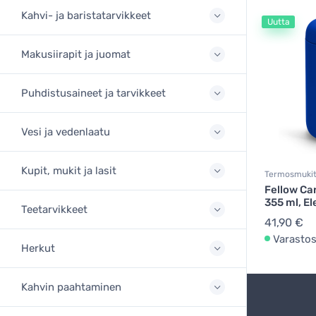
Kahvi- ja baristatarvikkeet
Uutta
Makusiirapit ja juomat
Puhdistusaineet ja tarvikkeet
Vesi ja vedenlaatu
Kupit, mukit ja lasit
Termosmuki
Fellow Ca
355 ml, El
Teetarvikkeet
41,90 €
Varasto
Herkut
Kahvin paahtaminen