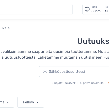
Kieli
To
Suomi
Su
uksia
Uutuuks
ät valikoimaamme saapuneita uusimpia tuotteitamme. Muista 
a ja uutuustuotteista. Lähetämme muutaman uutiskirjeen kuuka
Suojattu reCAPTCHA-palvelun avulla.
Ti
hmä
Fellow