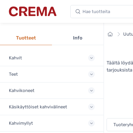
Hae tuotteita
Crema
Etusivu
Uutu
Tuotteet
Info
Kahvit
Täältä löyd
tarjouksist
Teet
Kahvikoneet
Käsikäyttöiset kahvivälineet
Kahvimyllyt
Tuotery