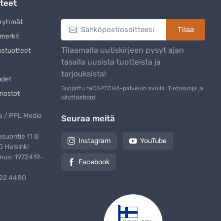
teet
Uutiskirje
eryhmät
Tilaa
merkit
Tilaamalla uutiskirjeen pysyt ajan
ustuotteet
tasalla uusista tuotteista ja
t
tarjouksista!
udet
Suojattu reCAPTCHA-palvelun avulla.
Tietosuoja ja
nostot
käyttöehdot
 / PPL Media
Seuraa meitä
suontie 11 B
Instagram
YouTube
 Helsinki
nus: 1972419-
Facebook
322 4480