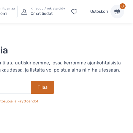
0
imitusmaa
Kirjaudu / rekisteröidy
Ostoskori
omi
Omat tiedot
ia
tilata uutiskirjeemme, jossa kerromme ajankohtaisista
udessa, ja listalta voi poistua aina niin halutessaan.
Tilaa
etosuoja ja käyttöehdot