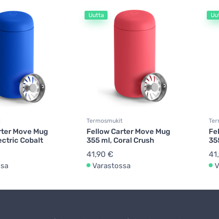
Uutta
Uu
t
Termosmukit
Ter
rter Move Mug
Fellow Carter Move Mug
Fe
ectric Cobalt
355 ml, Coral Crush
35
41,90 €
41
ssa
Varastossa
V