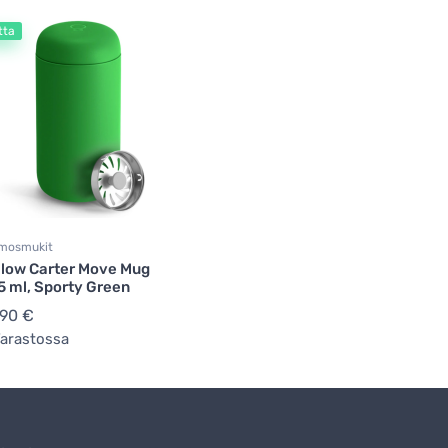
tta
mosmukit
llow Carter Move Mug
5 ml, Sporty Green
,90 €
arastossa