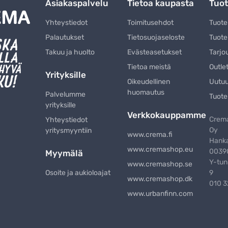
Asiakaspalvelu
Tietoa kaupasta
Tuot
Yhteystiedot
Toimitusehdot
Tuot
Palautukset
Tietosuojaseloste
Tuote
Takuu ja huolto
Evästeasetukset
Tarjo
Tietoa meistä
Outle
Yrityksille
Oikeudellinen
Uutu
huomautus
Palvelumme
Tuote
yrityksille
Verkkokauppamme
Crema
Yhteystiedot
Oy
yritysmyyntiin
www.crema.fi
Hanka
www.cremashop.eu
00390
Myymälä
Y-tun
www.cremashop.se
Osoite ja aukioloajat
9
www.cremashop.dk
010 
www.urbanfinn.com