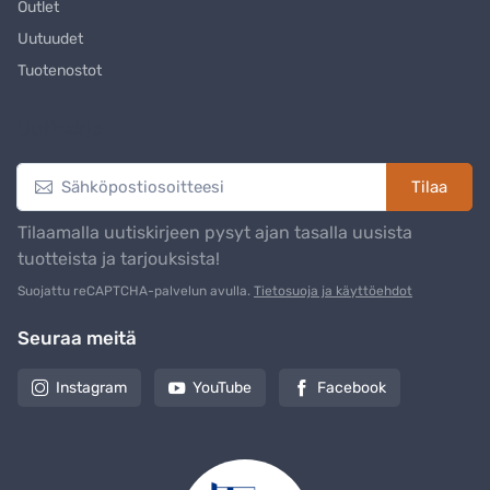
Outlet
Uutuudet
Tuotenostot
Uutiskirje
Tilaa
Tilaamalla uutiskirjeen pysyt ajan tasalla uusista
tuotteista ja tarjouksista!
Suojattu reCAPTCHA-palvelun avulla.
Tietosuoja ja käyttöehdot
Seuraa meitä
Instagram
YouTube
Facebook