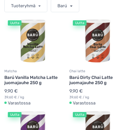
Tuoteryhmä
Barú
Uutta
Uutta
Matcha
Chai latte
Barú Vanilla Matcha Latte
Barú Dirty Chai Latte
juomajauhe 250 g
juomajauhe 250 g
9,90 €
9,90 €
39,60 € / kg
39,60 € / kg
Varastossa
Varastossa
Uutta
Uutta