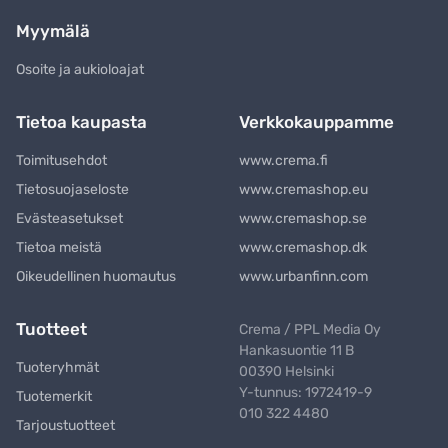
Myymälä
Osoite ja aukioloajat
Tietoa kaupasta
Verkkokauppamme
Toimitusehdot
www.crema.fi
Tietosuojaseloste
www.cremashop.eu
Evästeasetukset
www.cremashop.se
Tietoa meistä
www.cremashop.dk
Oikeudellinen huomautus
www.urbanfinn.com
Tuotteet
Crema / PPL Media Oy
Hankasuontie 11 B
Tuoteryhmät
00390 Helsinki
Y-tunnus: 1972419-9
Tuotemerkit
010 322 4480
Tarjoustuotteet