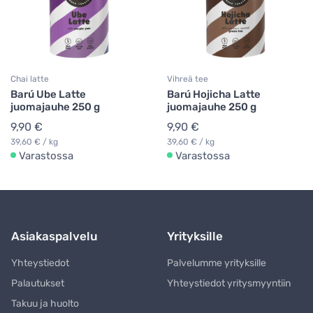
Chai latte
Vihreä tee
Barú Ube Latte
Barú Hojicha Latte
juomajauhe 250 g
juomajauhe 250 g
9,90 €
9,90 €
39,60 € / kg
39,60 € / kg
Varastossa
Varastossa
Asiakaspalvelu
Yrityksille
Yhteystiedot
Palvelumme yrityksille
Palautukset
Yhteystiedot yritysmyyntiin
Takuu ja huolto