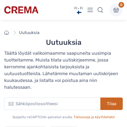
0
Näytä valikko
FI · FI
Crema
Etusivu
Uutuuksia
Uutuuksia
Täältä löydät valikoimaamme saapuneita uusimpia
tuotteitamme. Muista tilata uutiskirjeemme, jossa
kerromme ajankohtaisista tarjouksista ja
uutuustuotteista. Lähetämme muutaman uutiskirjeen
kuukaudessa, ja listalta voi poistua aina niin
halutessaan.
Tilaa
Suojattu reCAPTCHA-palvelun avulla.
Tietosuoja ja käyttöehdot