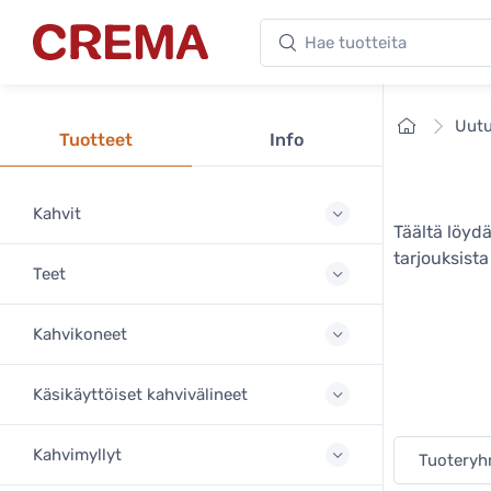
Hae tuotteita
Crema
Etusivu
Uutu
Tuotteet
Info
Kahvit
Täältä löyd
tarjouksist
Teet
Kahvikoneet
Käsikäyttöiset kahvivälineet
Kahvimyllyt
Tuotery