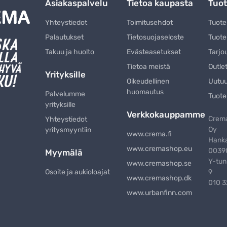
Asiakaspalvelu
Tietoa kaupasta
Tuot
Yhteystiedot
Toimitusehdot
Tuot
Palautukset
Tietosuojaseloste
Tuote
Takuu ja huolto
Evästeasetukset
Tarjo
Tietoa meistä
Outle
Yrityksille
Oikeudellinen
Uutu
huomautus
Palvelumme
Tuote
yrityksille
Verkkokauppamme
Crema
Yhteystiedot
Oy
yritysmyyntiin
www.crema.fi
Hanka
www.cremashop.eu
00390
Myymälä
Y-tun
www.cremashop.se
Osoite ja aukioloajat
9
www.cremashop.dk
010 
www.urbanfinn.com