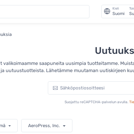
Kieli
To
Suomi
Su
uksia
Uutuuks
ät valikoimaamme saapuneita uusimpia tuotteitamme. Muista 
a ja uutuustuotteista. Lähetämme muutaman uutiskirjeen kuuka
Suojattu reCAPTCHA-palvelun avulla.
Ti
hmä
AeroPress, Inc.