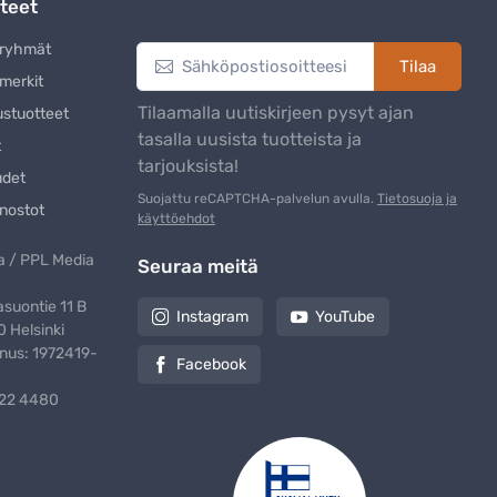
teet
Uutiskirje
eryhmät
Tilaa
merkit
Tilaamalla uutiskirjeen pysyt ajan
ustuotteet
tasalla uusista tuotteista ja
t
tarjouksista!
udet
Suojattu reCAPTCHA-palvelun avulla.
Tietosuoja ja
nostot
käyttöehdot
 / PPL Media
Seuraa meitä
suontie 11 B
Instagram
YouTube
 Helsinki
nus: 1972419-
Facebook
322 4480