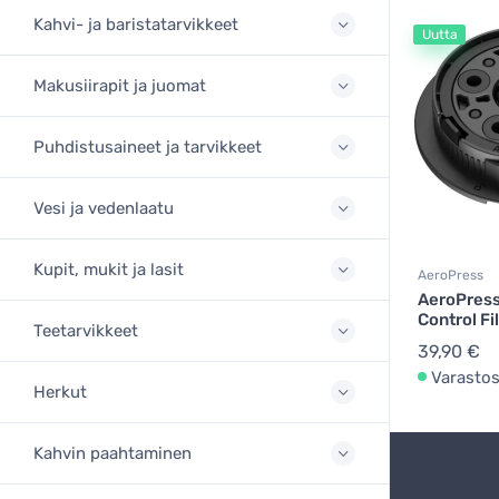
Kahvi- ja baristatarvikkeet
Uutta
Makusiirapit ja juomat
Puhdistusaineet ja tarvikkeet
Vesi ja vedenlaatu
Kupit, mukit ja lasit
AeroPress
AeroPress
Control Fi
Teetarvikkeet
39,90 €
Varasto
Herkut
Kahvin paahtaminen