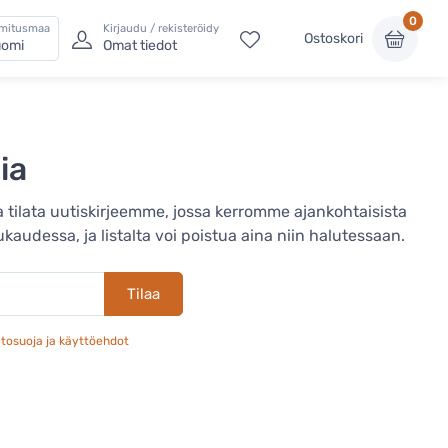
0
imitusmaa
Kirjaudu / rekisteröidy
Ostoskori
omi
Omat tiedot
ia
tilata uutiskirjeemme, jossa kerromme ajankohtaisista
udessa, ja listalta voi poistua aina niin halutessaan.
Tilaa
etosuoja ja käyttöehdot